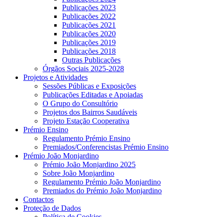
Publicações 2023
Publicações 2022
Publicações 2021
Publicações 2020
Publicações 2019
Publicações 2018
Outras Publicações
Órgãos Sociais 2025-2028
Projetos e Atividades
Sessões Públicas e Exposições
Publicações Editadas e Apoiadas
O Grupo do Consultório
Projetos dos Bairros Saudáveis
Projeto Estação Cooperativa
Prémio Ensino
Regulamento Prémio Ensino
Premiados/Conferencistas Prémio Ensino
Prémio João Monjardino
Prémio João Monjardino 2025
Sobre João Monjardino
Regulamento Prémio João Monjardino
Premiados do Prémio João Monjardino
Contactos
Proteção de Dados
Política de Cookies