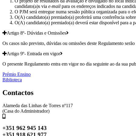
O projeto de resultados da avaliação é divulgado no local indic
candidato(a)s via
e-mail
para os endereços indicados na candida
O PJM será entregue numa sessão pública organizada para o efe
O(A) candidato(a) premiado(a) proferirá uma conferência sobre
O(A) candidato(a) premiado(a) deverá estar disponível para a 
Artigo 8º- Dúvidas e Omissões
Os casos não previsto, dúvidas ou omissões deste Regulamento serão 
Artigo 9º- Entrada em vigor
O presente Regulamento entra em vigor no dia seguinte ao da sua pub
Navegação
Prémio Ensino
Biblioteca
de
artigos
Contactos
Alameda das Linhas de Torres nº117
(Casa do Administrador)
+351 962 945 143
+351 918 621 977