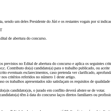
a, sendo um deles Presidente do Júri e os restantes vogais por si indica
CT
ital de abertura do concurso.
 previstos no Edital de abertura do concurso e aplica os seguintes critér
;c. Contributo do(a) candidato(a) para o trabalho publicado, ou aceite
escrito eventuais esclarecimentos, caso pretenda ver clarificado, apro
nos critérios referidos no número 1 deste artigo.
caso os trabalhos apresentados não satisfaçam os requisitos de qualida
o(a)s candidato(a)s, o jurado em conflito deverá abster-se de votar.
candidato(a) têm à data do concurso laços diretos familiares ou profissi