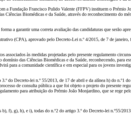
com a Fundação Francisco Pulido Valente (FFPV) instituem o Prémio J
s Ciências Biomédicas e da Saúde, através do reconhecimento do mérito 
forma a garantir uma correta avaliação das candidaturas que serão apres
ativo (CPA), aprovado pelo Decreto-Lei n.º 4/2015, de 7 de janeiro, f
ustos associados às medidas projetadas pelo presente regulamento circ
 domínio das Ciências Biomédicas e da Saúde, reconhecendo, para esse e
advirá para a comunidade científica e em especial para os jovens inves
go 3.º do Decreto-lei n.º 55/2013, de 17 de abril e da alínea h) do n.º1 d
processo de consulta pública a que foi objeto o projeto do presente re
ulamento para atribuição do Prémio João Monjardino, que se rege pelo
 f), g), h), e i), todas do n.º2 do artigo 3.º do Decreto-lei n.º55/2013,