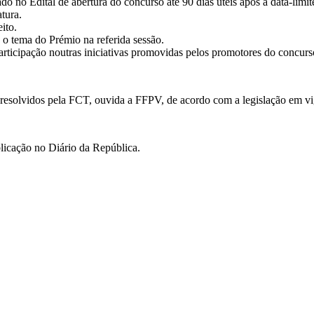
ado no Edital de abertura do concurso até 90 dias úteis após a data-lim
tura.
ito.
 o tema do Prémio na referida sessão.
participação noutras iniciativas promovidas pelos promotores do concu
resolvidos pela FCT, ouvida a FFPV, de acordo com a legislação em vi
licação no Diário da República.