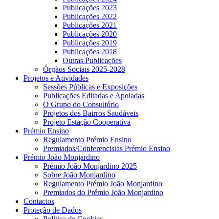
Publicações 2023
Publicações 2022
Publicações 2021
Publicações 2020
Publicações 2019
Publicações 2018
Outras Publicações
Órgãos Sociais 2025-2028
Projetos e Atividades
Sessões Públicas e Exposições
Publicações Editadas e Apoiadas
O Grupo do Consultório
Projetos dos Bairros Saudáveis
Projeto Estação Cooperativa
Prémio Ensino
Regulamento Prémio Ensino
Premiados/Conferencistas Prémio Ensino
Prémio João Monjardino
Prémio João Monjardino 2025
Sobre João Monjardino
Regulamento Prémio João Monjardino
Premiados do Prémio João Monjardino
Contactos
Proteção de Dados
Política de Cookies