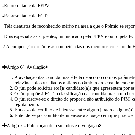
-Representante da FFPV:
-Representante da FCT;
-Três cientistas de reconhecido mérito na área a que o Prémio se report
-Dois especialistas suplentes, um indicado pela FFPV e outro pela F
2.A composição do júri e as competências dos membros constam do Ed
Artigo 6º- Avaliação
A avaliação das candidaturas é feita de acordo com os parâmetros
relevância dos resultados obtidos no âmbito do tema do concurso
O júri pode solicitar ao(à)s candidato(a)s que apresentem por 
O júri propõe à FCT, a classificação das candidaturas, com base 
O júri reserva-se o direito de propor a não atribuição do PJM, 
regulamento.
Em caso de conflito de interesse entre algum jurado e algum(a) d
Entende-se por conflito de interesse a situação em que jurado e 
Artigo 7º- Publicação de resultados e divulgação