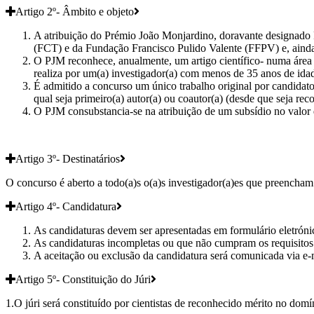
Artigo 2º- Âmbito e objeto
A atribuição do Prémio João Monjardino, doravante designado P
(FCT) e da Fundação Francisco Pulido Valente (FFPV) e, ainda
O PJM reconhece, anualmente, um artigo científico- numa área 
realiza por um(a) investigador(a) com menos de 35 anos de idade
É admitido a concurso um único trabalho original por candidato
qual seja primeiro(a) autor(a) ou coautor(a) (desde que seja re
O PJM consubstancia-se na atribuição de um subsídio no valor
Artigo 3º- Destinatários
O concurso é aberto a todo(a)s o(a)s investigador(a)es que preencham 
Artigo 4º- Candidatura
As candidaturas devem ser apresentadas em formulário eletrónic
As candidaturas incompletas ou que não cumpram os requisitos 
A aceitação ou exclusão da candidatura será comunicada via e-
Artigo 5º- Constituição do Júri
1.O júri será constituído por cientistas de reconhecido mérito no do