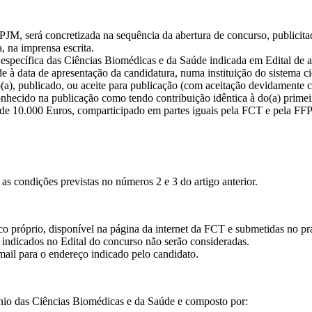
JM, será concretizada na sequência da abertura de concurso, publicit
, na imprensa escrita.
específica das Ciências Biomédicas e da Saúde indicada em Edital de ab
 à data de apresentação da candidatura, numa instituição do sistema cie
(a), publicado, ou aceite para publicação (com aceitação devidamente c
conhecido na publicação como tendo contribuição idêntica à do(a) primeir
 de 10.000 Euros, comparticipado em partes iguais pela FCT e pela FF
as condições previstas no números 2 e 3 do artigo anterior.
o próprio, disponível na página da internet da FCT e submetidas no pra
indicados no Edital do concurso não serão consideradas.
mail para o endereço indicado pelo candidato.
mínio das Ciências Biomédicas e da Saúde e composto por: