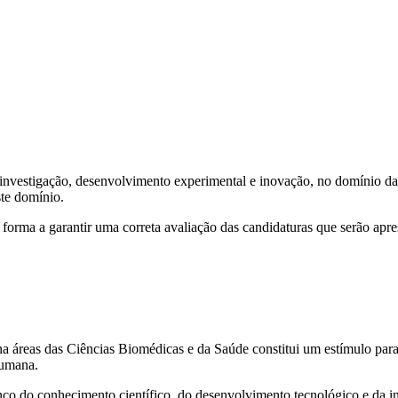
nvestigação, desenvolvimento experimental e inovação, no domínio das
ste domínio.
forma a garantir uma correta avaliação das candidaturas que serão apre
a áreas das Ciências Biomédicas e da Saúde constitui um estímulo para
 humana.
nço do conhecimento científico, do desenvolvimento tecnológico e da 