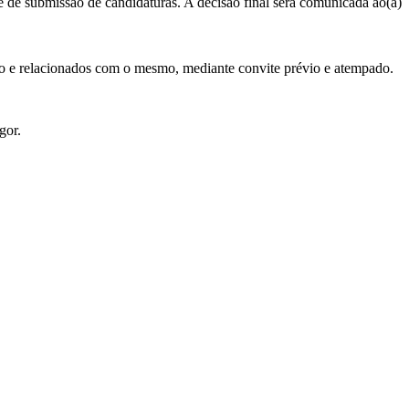
ite de submissão de candidaturas. A decisão final será comunicada ao(à)
rso e relacionados com o mesmo, mediante convite prévio e atempado.
gor.