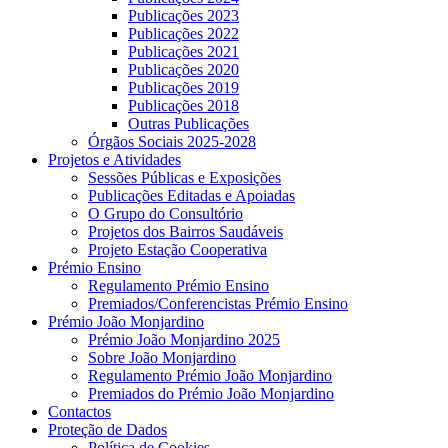
Publicações 2023
Publicações 2022
Publicações 2021
Publicações 2020
Publicações 2019
Publicações 2018
Outras Publicações
Órgãos Sociais 2025-2028
Projetos e Atividades
Sessões Públicas e Exposições
Publicações Editadas e Apoiadas
O Grupo do Consultório
Projetos dos Bairros Saudáveis
Projeto Estação Cooperativa
Prémio Ensino
Regulamento Prémio Ensino
Premiados/Conferencistas Prémio Ensino
Prémio João Monjardino
Prémio João Monjardino 2025
Sobre João Monjardino
Regulamento Prémio João Monjardino
Premiados do Prémio João Monjardino
Contactos
Proteção de Dados
Política de Cookies