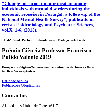
“Changes in socioeconomic position among
individuals with mental disorders during the
economic recession in Portugal: a follow-up of the
National Mental Health Survey”, publicado na
revista Epidemiology and Psychiatric Sciences,
vol.X, 1-6, (2018).
TEMA: Saúde Pública – Indicadores não Biológicos da Saúde
Prémio Ciência Professor Francisco
Pulido Valente 2019
Doenças oncológicas-Tumores como ecossistemas de clones e células:
implicações terapêuticas
Navegação
Utilidade pública
Publicações Obrigatórias
de
artigos
Contactos
Alameda das Linhas de Torres nº117