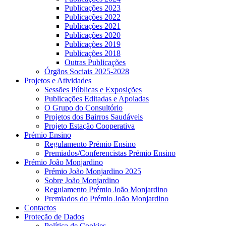
Publicações 2023
Publicações 2022
Publicações 2021
Publicações 2020
Publicações 2019
Publicações 2018
Outras Publicações
Órgãos Sociais 2025-2028
Projetos e Atividades
Sessões Públicas e Exposições
Publicações Editadas e Apoiadas
O Grupo do Consultório
Projetos dos Bairros Saudáveis
Projeto Estação Cooperativa
Prémio Ensino
Regulamento Prémio Ensino
Premiados/Conferencistas Prémio Ensino
Prémio João Monjardino
Prémio João Monjardino 2025
Sobre João Monjardino
Regulamento Prémio João Monjardino
Premiados do Prémio João Monjardino
Contactos
Proteção de Dados
Política de Cookies