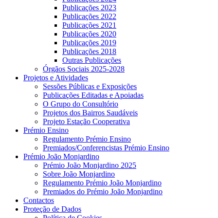
Publicações 2023
Publicações 2022
Publicações 2021
Publicações 2020
Publicações 2019
Publicações 2018
Outras Publicações
Órgãos Sociais 2025-2028
Projetos e Atividades
Sessões Públicas e Exposições
Publicações Editadas e Apoiadas
O Grupo do Consultório
Projetos dos Bairros Saudáveis
Projeto Estação Cooperativa
Prémio Ensino
Regulamento Prémio Ensino
Premiados/Conferencistas Prémio Ensino
Prémio João Monjardino
Prémio João Monjardino 2025
Sobre João Monjardino
Regulamento Prémio João Monjardino
Premiados do Prémio João Monjardino
Contactos
Proteção de Dados
Política de Cookies