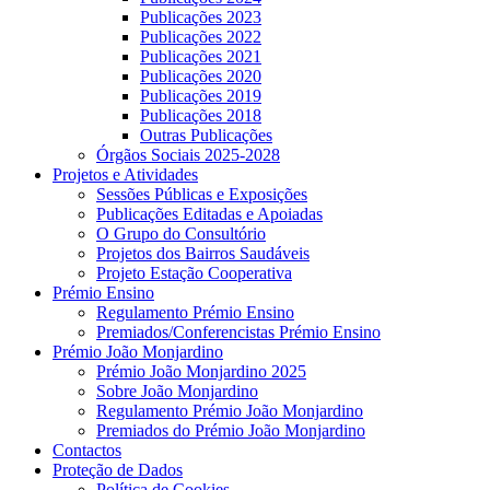
Publicações 2023
Publicações 2022
Publicações 2021
Publicações 2020
Publicações 2019
Publicações 2018
Outras Publicações
Órgãos Sociais 2025-2028
Projetos e Atividades
Sessões Públicas e Exposições
Publicações Editadas e Apoiadas
O Grupo do Consultório
Projetos dos Bairros Saudáveis
Projeto Estação Cooperativa
Prémio Ensino
Regulamento Prémio Ensino
Premiados/Conferencistas Prémio Ensino
Prémio João Monjardino
Prémio João Monjardino 2025
Sobre João Monjardino
Regulamento Prémio João Monjardino
Premiados do Prémio João Monjardino
Contactos
Proteção de Dados
Política de Cookies