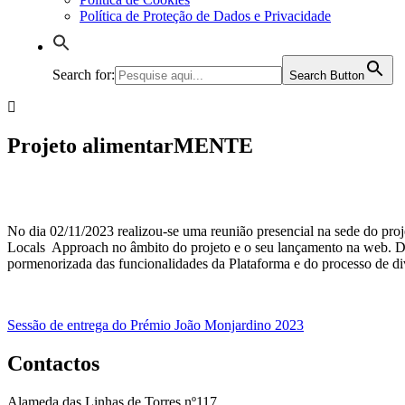
Política de Proteção de Dados e Privacidade
Search for:
Search Button
Projeto alimentarMENTE
No dia 02/11/2023 realizou-se uma reunião presencial na sede do pro
Locals Approach no âmbito do projeto e o seu lançamento na web. De
pormenorizada das funcionalidades da Plataforma e do processo de div
Navegação
Sessão de entrega do Prémio João Monjardino 2023
de
Contactos
artigos
Alameda das Linhas de Torres nº117