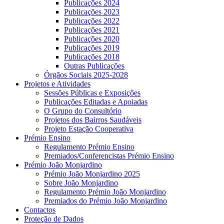
Publicações 2024
Publicações 2023
Publicações 2022
Publicações 2021
Publicações 2020
Publicações 2019
Publicações 2018
Outras Publicações
Órgãos Sociais 2025-2028
Projetos e Atividades
Sessões Públicas e Exposições
Publicações Editadas e Apoiadas
O Grupo do Consultório
Projetos dos Bairros Saudáveis
Projeto Estação Cooperativa
Prémio Ensino
Regulamento Prémio Ensino
Premiados/Conferencistas Prémio Ensino
Prémio João Monjardino
Prémio João Monjardino 2025
Sobre João Monjardino
Regulamento Prémio João Monjardino
Premiados do Prémio João Monjardino
Contactos
Proteção de Dados