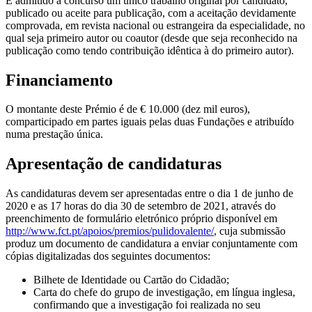
É admitido a concurso um único trabalho original por candidato,
publicado ou aceite para publicação, com a aceitação devidamente
comprovada, em revista nacional ou estrangeira da especialidade, no
qual seja primeiro autor ou coautor (desde que seja reconhecido na
publicação como tendo contribuição idêntica à do primeiro autor).
Financiamento
O montante deste Prémio é de € 10.000 (dez mil euros),
comparticipado em partes iguais pelas duas Fundações e atribuído
numa prestação única.
Apresentação de candidaturas
As candidaturas devem ser apresentadas entre o dia 1 de junho de
2020 e as 17 horas do dia 30 de setembro de 2021, através do
preenchimento de formulário eletrónico próprio disponível em
http://www.fct.pt/apoios/premios/pulidovalente/
, cuja submissão
produz um documento de candidatura a enviar conjuntamente com
cópias digitalizadas dos seguintes documentos:
Bilhete de Identidade ou Cartão do Cidadão;
Carta do chefe do grupo de investigação, em língua inglesa,
confirmando que a investigação foi realizada no seu