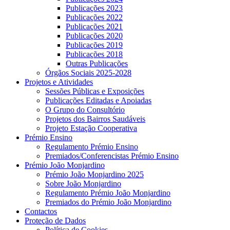
Publicações 2023
Publicações 2022
Publicações 2021
Publicações 2020
Publicações 2019
Publicações 2018
Outras Publicações
Órgãos Sociais 2025-2028
Projetos e Atividades
Sessões Públicas e Exposições
Publicações Editadas e Apoiadas
O Grupo do Consultório
Projetos dos Bairros Saudáveis
Projeto Estação Cooperativa
Prémio Ensino
Regulamento Prémio Ensino
Premiados/Conferencistas Prémio Ensino
Prémio João Monjardino
Prémio João Monjardino 2025
Sobre João Monjardino
Regulamento Prémio João Monjardino
Premiados do Prémio João Monjardino
Contactos
Proteção de Dados
Política de Cookies